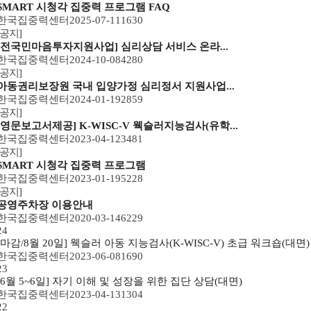
SMART 시청각 집중력 프로그램 FAQ
한국집중력센터
2025-07-11
1630
[공지]
[전국민마음투자지원사업] 심리상담 서비스 온라...
한국집중력센터
2024-10-08
4280
[공지]
아동권리보장원 국내 입양가정 심리정서 지원사업...
한국집중력센터
2024-01-19
2859
[공지]
[영문보고서제공] K-WISC-V 웩슬러지능검사(유학...
한국집중력센터
2023-04-12
3481
[공지]
SMART 시청각 집중력 프로그램
한국집중력센터
2023-01-19
5228
[공지]
공영주차장 이용안내
한국집중력센터
2020-03-14
6229
24
[마감/8월 20일] 웩슬러 아동 지능검사(K-WISC-V) 초급 워크숍(대면)
한국집중력센터
2023-06-08
1690
23
[6월 5~6일] 자기 이해 및 성장을 위한 집단 상담(대면)
한국집중력센터
2023-04-13
1304
22