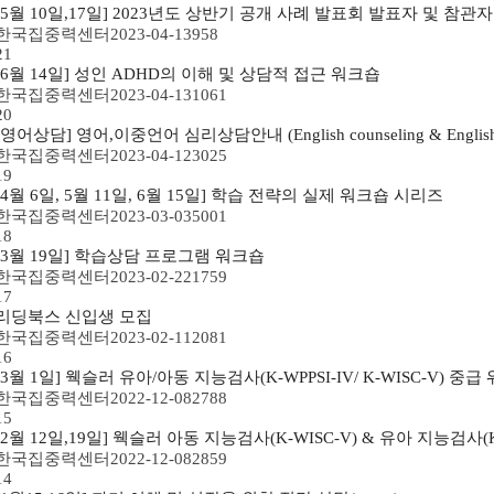
[5월 10일,17일] 2023년도 상반기 공개 사례 발표회 발표자 및 참관
한국집중력센터
2023-04-13
958
21
[6월 14일] 성인 ADHD의 이해 및 상담적 접근 워크숍
한국집중력센터
2023-04-13
1061
20
[영어상담] 영어,이중언어 심리상담안내 (English counseling & English-kore
한국집중력센터
2023-04-12
3025
19
[4월 6일, 5월 11일, 6월 15일] 학습 전략의 실제 워크숍 시리즈
한국집중력센터
2023-03-03
5001
18
[3월 19일] 학습상담 프로그램 워크숍
한국집중력센터
2023-02-22
1759
17
리딩북스 신입생 모집
한국집중력센터
2023-02-11
2081
16
[3월 1일] 웩슬러 유아/아동 지능검사(K-WPPSI-IV/ K-WISC-V) 중급
한국집중력센터
2022-12-08
2788
15
[2월 12일,19일] 웩슬러 아동 지능검사(K-WISC-V) & 유아 지능검사(K
한국집중력센터
2022-12-08
2859
14