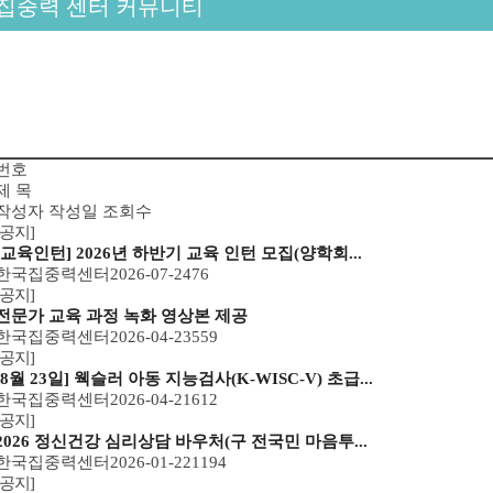
집중력 센터 커뮤니티
번호
제 목
작성자
작성일
조회수
[공지]
[교육인턴] 2026년 하반기 교육 인턴 모집(양학회...
한국집중력센터
2026-07-24
76
[공지]
전문가 교육 과정 녹화 영상본 제공
한국집중력센터
2026-04-23
559
[공지]
[8월 23일] 웩슬러 아동 지능검사(K-WISC-V) 초급...
한국집중력센터
2026-04-21
612
[공지]
2026 정신건강 심리상담 바우처(구 전국민 마음투...
한국집중력센터
2026-01-22
1194
[공지]