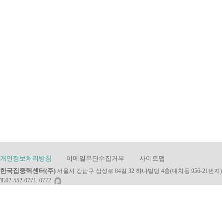
개인정보처리방침
이메일무단수집거부
사이트맵
한국집중력센터(주)
서울시 강남구 삼성로 84길 32 하나빌딩 4층(대치동 956-21번지)
T.
02-552-0771, 0772