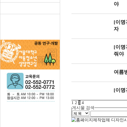
야
[이명
자
[이명
줘야
여름방
[이명
1
2
3
4
게시물 검색