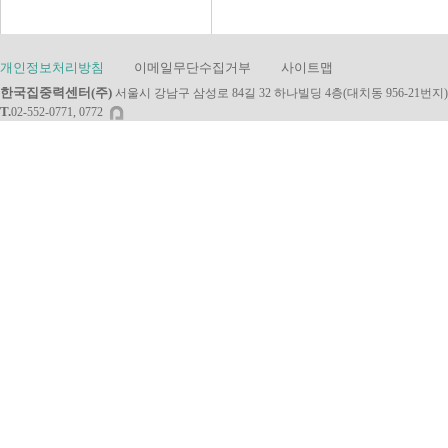
개인정보처리방침
이메일무단수집거부
사이트맵
한국집중력센터(주)
서울시 강남구 삼성로 84길 32 하나빌딩 4층(대치동 956-21번지)
T.
02-552-0771, 0772