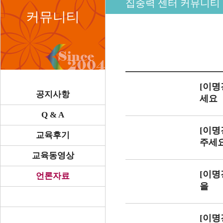
집중력 센터 커뮤니티
커뮤니티
[이명
공지사항
세요
Q & A
[이명
교육후기
주세
교육동영상
[이명
언론자료
을
[이명