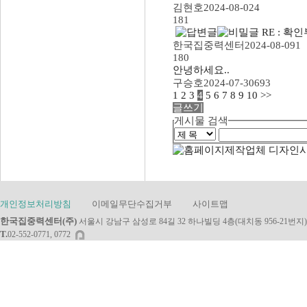
김현호
2024-08-02
4
181
RE : 
한국집중력센터
2024-08-09
1
180
안녕하세요..
구승호
2024-07-30
693
1
2
3
4
5
6
7
8
9
10
>>
글쓰기
게시물 검색
개인정보처리방침
이메일무단수집거부
사이트맵
한국집중력센터(주)
서울시 강남구 삼성로 84길 32 하나빌딩 4층(대치동 956-21번지)
T.
02-552-0771, 0772