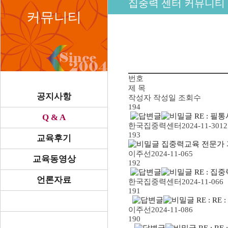
집중력 센터 커뮤니티
커뮤니티
번호
제 목
공지사항
작성자
작성일
조회수
194
RE : 
Q & A
한국집중력센터
2024-11-30
12
193
교육후기
집중력교육 전문가 
이주선
2024-11-06
5
교육동영상
192
RE : 집
언론자료
한국집중력센터
2024-11-06
6
191
RE : R
이주선
2024-11-08
6
190
RE : R