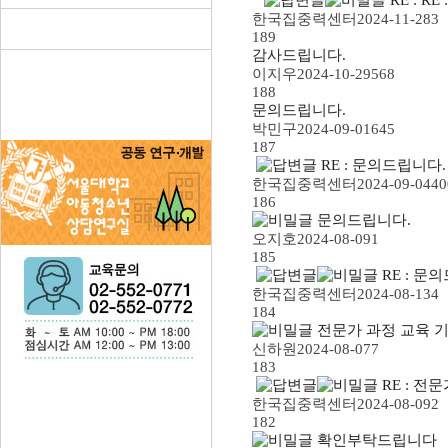
한국집중력센터
2024-11-28
3
189
감사드립니다.
이지우
2024-10-29
568
188
문의드립니다.
박민구
2024-09-01
645
187
RE : 문의드립니다.
한국집중력센터
2024-09-04
40
186
문의드립니다.
오지호
2024-08-09
1
185
RE : 문
한국집중력센터
2024-08-13
4
184
전문가 과정 교육 
신하원
2024-08-07
7
183
RE : 전
한국집중력센터
2024-08-09
2
182
확인부탁드립니다