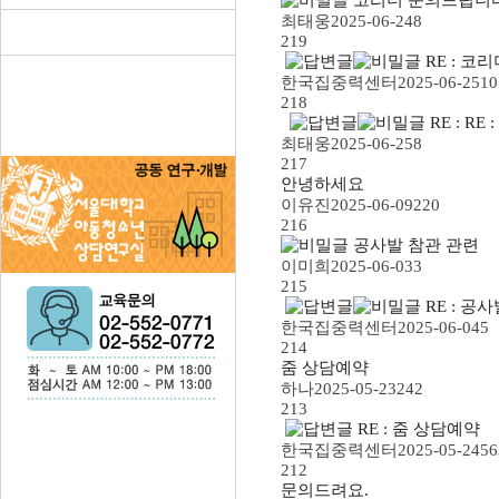
최태웅
2025-06-24
8
219
RE : 코
한국집중력센터
2025-06-25
10
218
RE : R
최태웅
2025-06-25
8
217
안녕하세요
이유진
2025-06-09
220
216
공사발 참관 관련
이미희
2025-06-03
3
215
RE : 공
한국집중력센터
2025-06-04
5
214
줌 상담예약
하나
2025-05-23
242
213
RE : 줌 상담예약
한국집중력센터
2025-05-24
56
212
문의드려요.