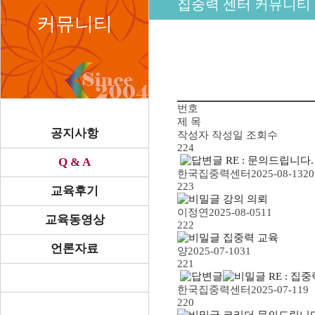
집중력 센터 커뮤니티
커뮤니티
번호
제 목
공지사항
작성자
작성일
조회수
224
RE : 문의드립니다.
Q & A
한국집중력센터
2025-08-13
20
223
교육후기
강의 의뢰
이정연
2025-08-05
11
교육동영상
222
집중력 교육
언론자료
양
2025-07-10
31
221
RE : 집
한국집중력센터
2025-07-11
9
220
코리더 문의드립니다