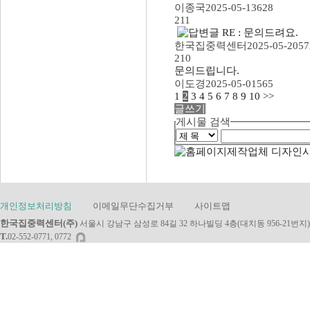
이종국
2025-05-13
628
211
RE : 문의드려요.
한국집중력센터
2025-05-20
57
210
문의드립니다.
이도경
2025-05-01
565
1
2
3
4
5
6
7
8
9
10
>>
글쓰기
게시물 검색
개인정보처리방침
이메일무단수집거부
사이트맵
한국집중력센터(주)
서울시 강남구 삼성로 84길 32 하나빌딩 4층(대치동 956-21번지)
T.
02-552-0771, 0772