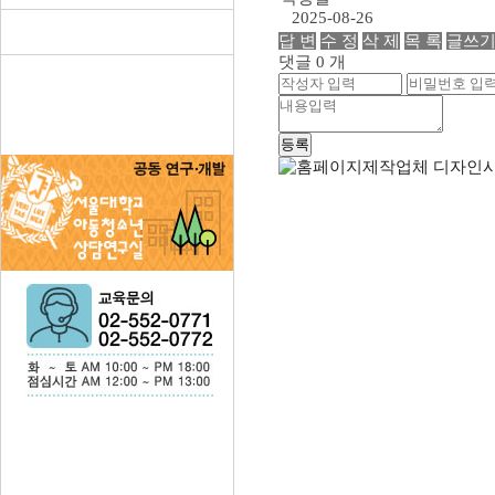
2025-08-26
답 변
수 정
삭 제
목 록
글쓰
댓글 0 개