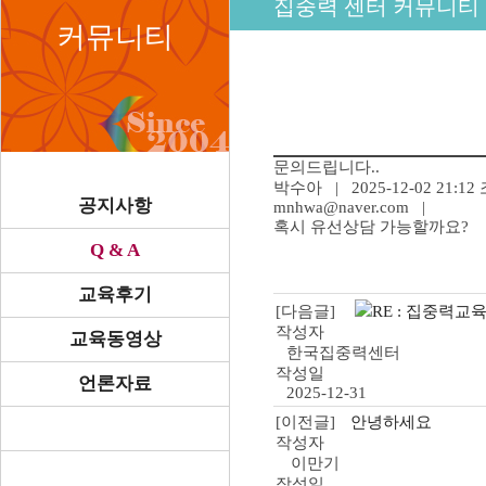
집중력 센터 커뮤니티
커뮤니티
문의드립니다..
박수아
| 2025-12-02 21:12
공지사항
mnhwa@naver.com |
혹시 유선상담 가능할까요?
Q & A
교육후기
LG
[다음글]
RE : 집중력교
인
작성자
교육동영상
터
한국집중력센터
넷
작성일
언론자료
설
2025-12-31
치
[이전글]
안녕하세요
작성자
이만기
작성일