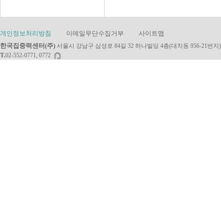
개인정보처리방침
이메일무단수집거부
사이트맵
한국집중력센터(주)
서울시 강남구 삼성로 84길 32 하나빌딩 4층(대치동 956-21번지)
T.
02-552-0771, 0772