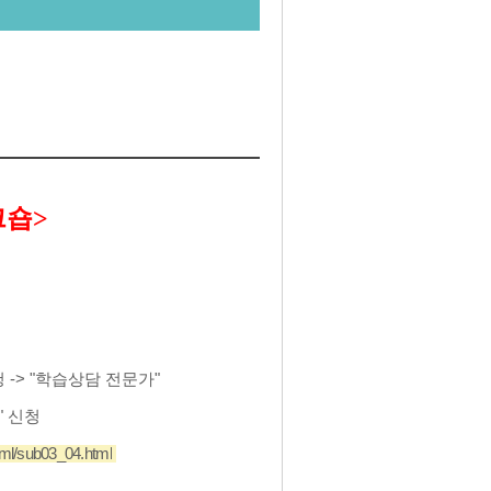
크숍>
-> "
학습상담 전문가
"
" 신청
html/sub03_04.html