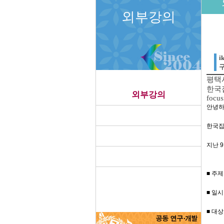
외부강의
i
구
평택시
한국
외부강의
focu
안녕하
한국집
지난 
■ 주제
■
일시: 
■
대상