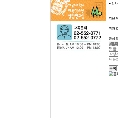
■
강사
지난 
위와 
관심 
답 변
댓글 